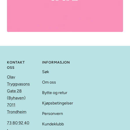
KONTAKT
INFORMASJON
OSS
Søk
Olav
Om oss
Tryggvasons
Gate 28
Bytte og retur
(Byhaven)
Kjøpsbetingelser
7011
Trondheim
Personvern
73 80 92 40
Kundeklubb
∙