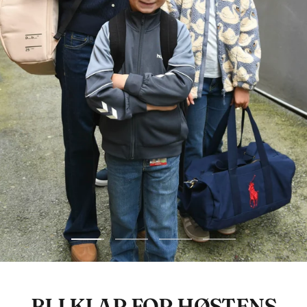
Gå
Gå
Gå
Gå
til
til
til
til
side
side
side
side
BLI KLAR FOR HØSTENS