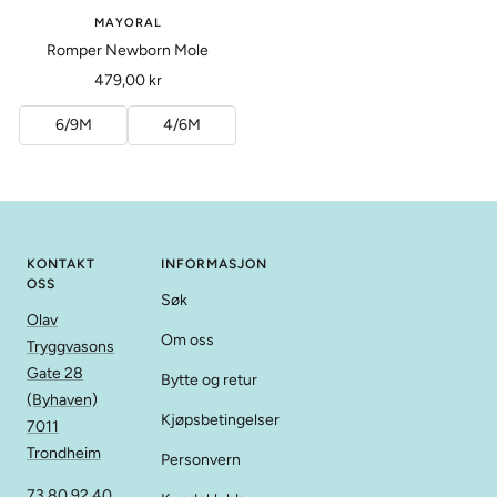
MAYORAL
Romper Newborn Mole
Tilbud
479,00 kr
6/9M
4/6M
KONTAKT
INFORMASJON
OSS
Søk
Olav
Om oss
Tryggvasons
Gate 28
Bytte og retur
(Byhaven)
Kjøpsbetingelser
7011
Trondheim
Personvern
73 80 92 40