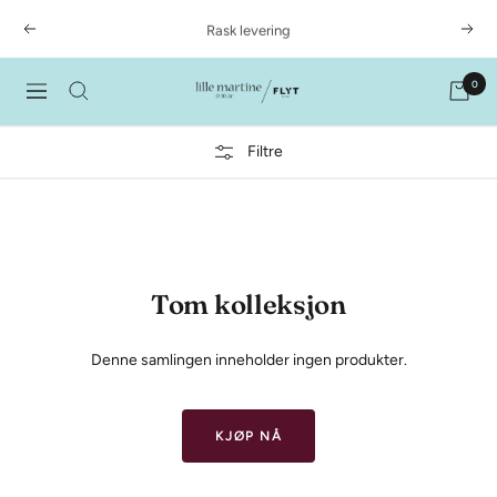
Hopp
Rask levering
Forrige
Nest
over
0
LilleMartineFlyt
Meny
Filtre
Tom kolleksjon
Denne samlingen inneholder ingen produkter.
KJØP NÅ