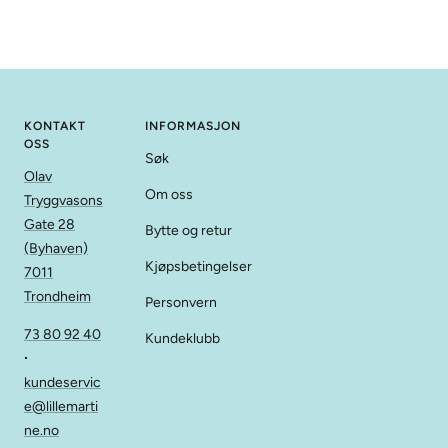
KONTAKT
INFORMASJON
OSS
Søk
Olav
Om oss
Tryggvasons
Gate 28
Bytte og retur
(Byhaven)
Kjøpsbetingelser
7011
Trondheim
Personvern
73 80 92 40
Kundeklubb
∙
kundeservic
e@lillemarti
ne.no