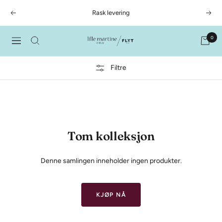
Hopp
Rask levering
Forrige
Nest
over
0
LilleMartineFlyt
Meny
Filtre
Tom kolleksjon
Denne samlingen inneholder ingen produkter.
KJØP NÅ