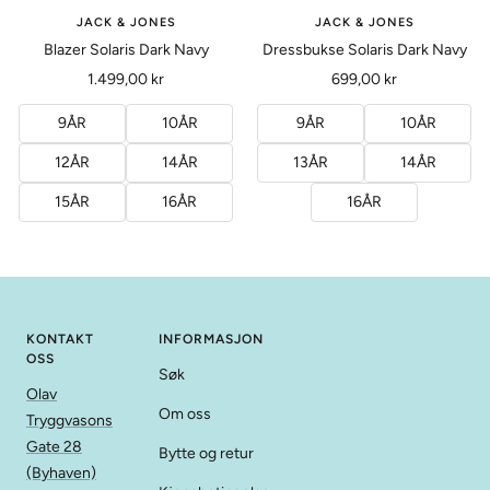
JACK & JONES
JACK & JONES
Blazer Solaris Dark Navy
Dressbukse Solaris Dark Navy
Tilbud
Tilbud
1.499,00 kr
699,00 kr
9ÅR
10ÅR
9ÅR
10ÅR
12ÅR
14ÅR
13ÅR
14ÅR
15ÅR
16ÅR
16ÅR
KONTAKT
INFORMASJON
OSS
Søk
Olav
Om oss
Tryggvasons
Gate 28
Bytte og retur
(Byhaven)