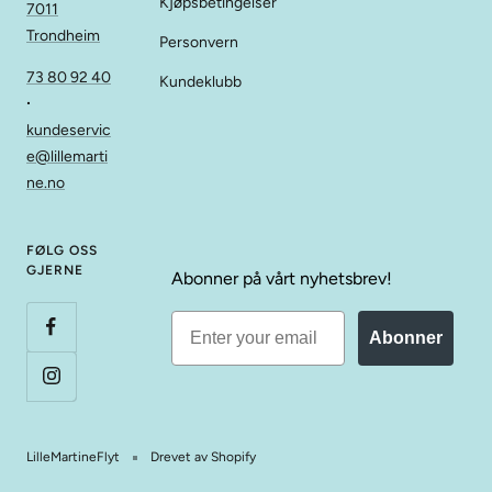
Kjøpsbetingelser
7011
Trondheim
Personvern
73 80 92 40
Kundeklubb
∙
kundeservic
e@lillemarti
ne.no
FØLG OSS
GJERNE
Abonner på vårt nyhetsbrev!
Abonner
LilleMartineFlyt
Drevet av Shopify