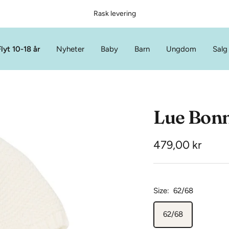
Rask levering
lyt 10-18 år
Nyheter
Baby
Barn
Ungdom
Salg
Lue Bonn
Tilbud
479,00 kr
Size:
62/68
62/68