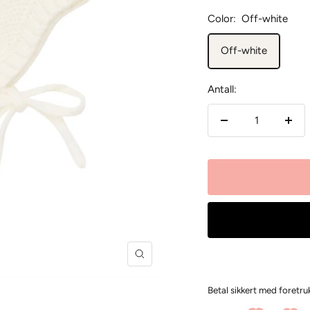
Color:
Off-white
Off-white
Antall:
Senk
Øk
antallet
antal
Forstørr
Betal sikkert med foretr