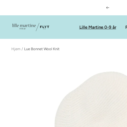
Hopp
Forrige
over
LilleMartineFlyt
Lille Martine 0-9 år
F
Hjem
Lue Bonnet Wool Knit