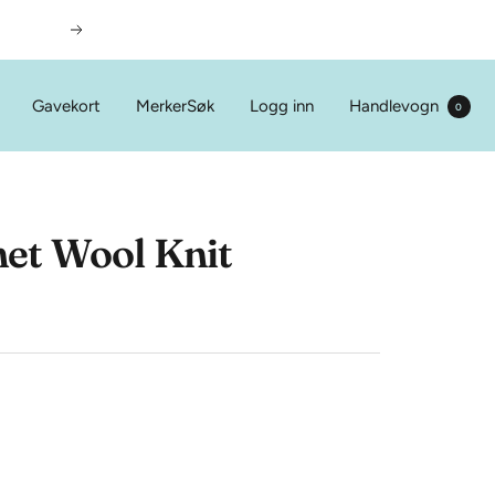
Neste
Gavekort
Merker
Søk
Logg inn
Handlevogn
0
et Wool Knit