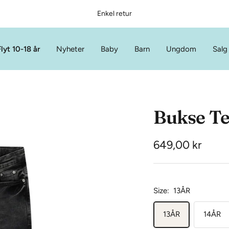
Enkel retur
lyt 10-18 år
Nyheter
Baby
Barn
Ungdom
Salg
Bukse Te
Tilbud
649,00 kr
Size:
13ÅR
13ÅR
14ÅR