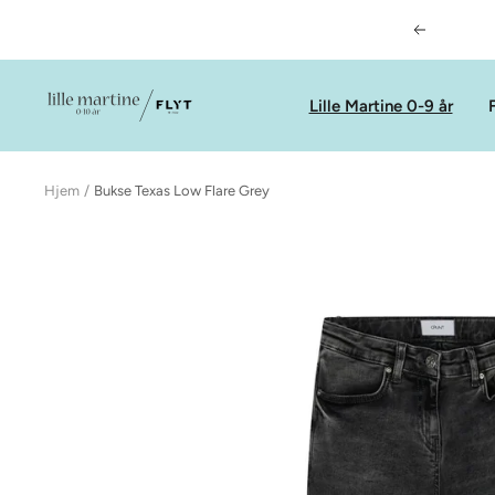
Hopp
Forrige
over
LilleMartineFlyt
Lille Martine 0-9 år
F
Hjem
Bukse Texas Low Flare Grey