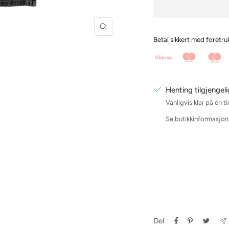
Forstørr
Betal sikkert med foretr
Henting tilgjengeli
Vanligvis klar på én t
Se butikkinformasjon
Del