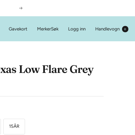
Neste
Gavekort
Merker
Søk
Logg inn
Handlevogn
0
xas Low Flare Grey
15ÅR