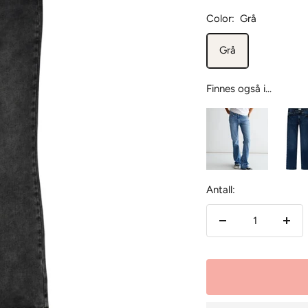
Color:
Grå
Grå
Finnes også i...
Antall:
Senk
Øk
antallet
antal