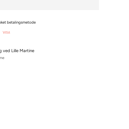
ukket betalingsmetode
g ved Lille Martine
ime